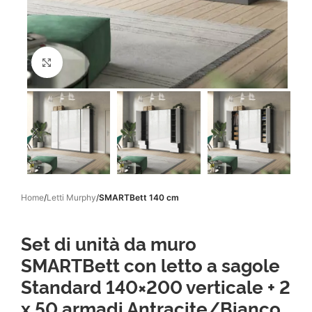
Click to enlarge
Home
Letti Murphy
SMARTBett 140 cm
Set di unità da muro
SMARTBett con letto a sagole
Standard 140×200 verticale + 2
x 50 armadi Antracite/Bianco