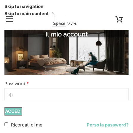
Skip to navigation
Skip to main content
Il mio account
Accedi
*
Nome utente o indirizzo email
*
Password
ACCEDI
Ricordati di me
Perso la password?