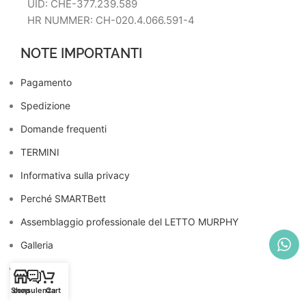
UID: CHE-377.239.589
HR NUMMER: CH-020.4.066.591-4
NOTE IMPORTANTI
Pagamento
Spedizione
Domande frequenti
TERMINI
Informativa sulla privacy
Perché SMARTBett
Assemblaggio professionale del LETTO MURPHY
Galleria
Negozio
Shop
consulenza
Cart