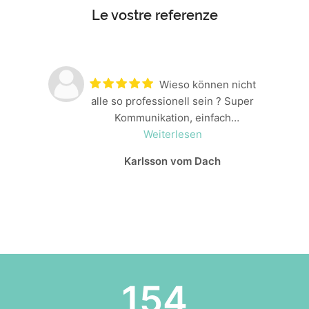
Le vostre referenze
Wieso können nicht
alle so professionell sein ? Super
Kommunikation, einfach
Terminierung, schnelle Lieferung
Weiterlesen
und super Montage. Dazu kein Müll
Karlsson vom Dach
und kein Dreck hinterlassen.
Jederzeit gerne wieder.
254