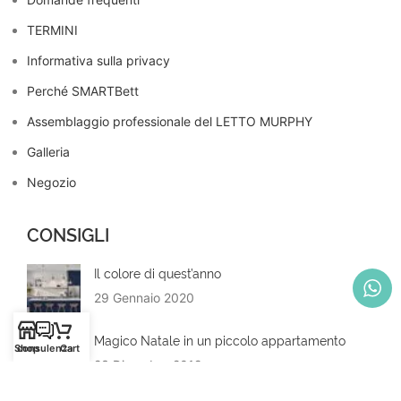
TERMINI
Informativa sulla privacy
Perché SMARTBett
Assemblaggio professionale del LETTO MURPHY
Galleria
Negozio
CONSIGLI
Il colore di quest’anno
29 Gennaio 2020
Magico Natale in un piccolo appartamento
Shop
consulenza
Cart
23 Dicembre 2019