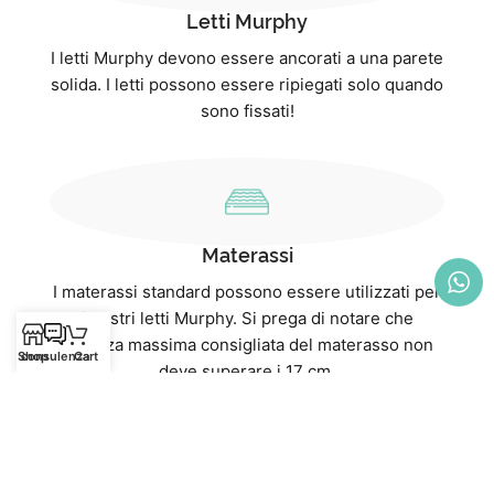
Letti Murphy
I letti Murphy devono essere ancorati a una parete
solida. I letti possono essere ripiegati solo quando
sono fissati!
Materassi
I materassi standard possono essere utilizzati per
i nostri letti Murphy. Si prega di notare che
l'altezza massima consigliata del materasso non
Shop
consulenza
Cart
deve superare i 17 cm.
I nostri materassi sono un “eccezione: con un”
altezza di 20 cm, sono progettati appositamente
per i nostri letti a scomparsa e si adattano
perfettamente. Non solo offrono un comfort