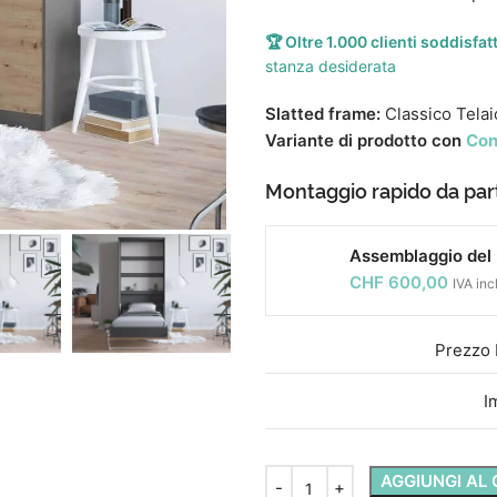
🏆 Oltre 1.000 clienti soddisfat
stanza desiderata
Slatted frame:
Classico Telai
Variante di prodotto con
Con
Montaggio rapido da part
Assemblaggio del 
CHF
600,00
IVA inc
Prezzo 
I
AGGIUNGI AL