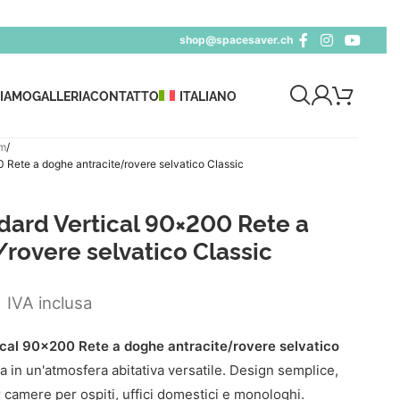
shop@spacesaver.ch
SIAMO
GALLERIA
CONTATTO
ITALIANO
cm
Rete a doghe antracite/rovere selvatico Classic
ard Vertical 90×200 Rete a
rovere selvatico Classic
5
IVA inclusa
al 90x200 Rete a doghe antracite/rovere selvatico
a in un'atmosfera abitativa versatile. Design semplice,
camere per ospiti, uffici domestici e monologhi.