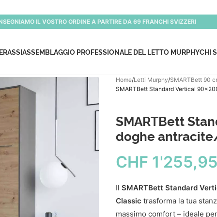
NSEGNIAMO IL VOSTRO ORDINE A PARTIRE DA 69 FRANCHI SVIZZERI
ERASSI
ASSEMBLAGGIO PROFESSIONALE DEL LETTO MURPHY
CHI 
Home
Letti Murphy
SMARTBett 90 
SMARTBett Standard Vertical 90×200 
SMARTBett Stand
doghe antracite/
CHF
1'255,9
Il
SMARTBett Standard Vertic
Classic
trasforma la tua stanz
massimo comfort – ideale per 