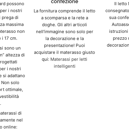
confezione
dard possono
Il lett
per i nostri
consegnato
La fornitura comprende il letto
i prega di
sua confe
a scomparsa e la rete a
ezza massima
Autoass
doghe. Gli altri articoli
aterasso non
istruzioni
nell'immagine sono solo per
 i 17 cm.
prezzo 
la decorazione e la
decorazion
presentazione! Puoi
ssi sono un
acquistare il materasso giusto
n” altezza di
qui:
Materassi per letti
rogettati
intelligenti
er i nostri
e si adattano
 Non solo
rt ottimale,
estibilità
.
materassi di
ttamente nel
o online: