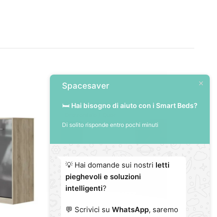
Spacesaver
90 x 200 cm
🛏️
Hai bisogno di aiuto con i Smart Beds?
Orizzontale / Quer
Di solito risponde entro pochi minuti
💡 Hai domande sui nostri
letti
pieghevoli e soluzioni
intelligenti
?
💬 Scrivici su
WhatsApp
, saremo