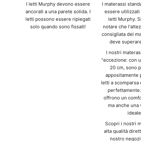
I letti Murphy devono essere
I materassi stan
ancorati a una parete solida. I
essere utilizzati 
letti possono essere ripiegati
letti Murphy. S
solo quando sono fissati!
notare che l'alt
consigliata del m
deve superare
I nostri matera
“eccezione: con u
20 cm, sono p
appositamente p
letti a scomparsa 
perfettamente.
offrono un comfo
ma anche una v
ideale
Scopri i nostri 
alta qualità dire
nostro negozi