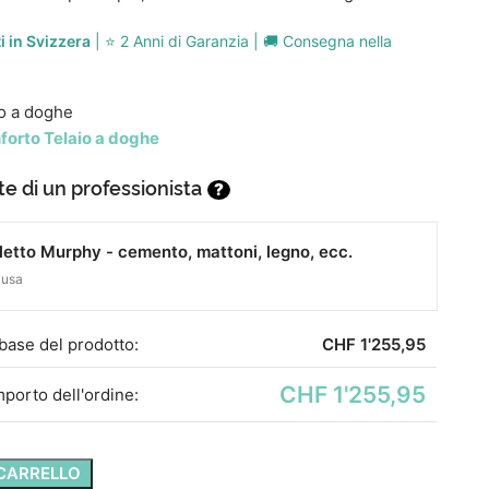
ti in Svizzera
| ⭐ 2 Anni di Garanzia | 🚚 Consegna nella
o a doghe
forto Telaio a doghe
e di un professionista
?
letto Murphy - cemento, mattoni, legno, ecc.
lusa
base del prodotto:
CHF
1'255,95
CHF 1'255,95
mporto dell'ordine:
 CARRELLO