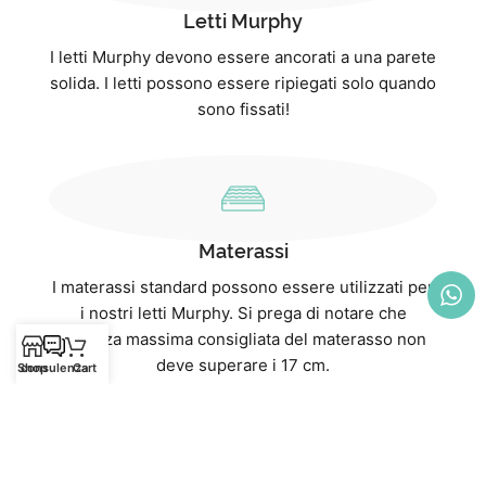
Letti Murphy
I letti Murphy devono essere ancorati a una parete
solida. I letti possono essere ripiegati solo quando
sono fissati!
Materassi
I materassi standard possono essere utilizzati per
i nostri letti Murphy. Si prega di notare che
l'altezza massima consigliata del materasso non
deve superare i 17 cm.
Shop
consulenza
Cart
I nostri materassi sono un “eccezione: con un”
altezza di 20 cm, sono progettati appositamente
per i nostri letti a scomparsa e si adattano
perfettamente. Non solo offrono un comfort