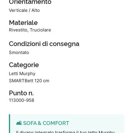
Orientamento
Verticale / Alto
Materiale
Rivestito, Truciolare
Condizioni di consegna
Smontato
Categorie
Letti Murphy
SMARTBett 120 cm
Punto n.
113000-958
🛋️ SOFA & COMFORT
Il divano integrato trasforma il tuo letto Murphy