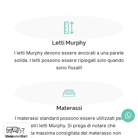
Letti Murphy
I letti Murphy devono essere ancorati a una parete
solida. I letti possono essere ripiegati solo quando
sono fissati!
Materassi
I materassi standard possono essere utilizzati per
i nostri letti Murphy. Si prega di notare che
l'altezza massima consigliata del materasso non
Shop
consulenza
Cart