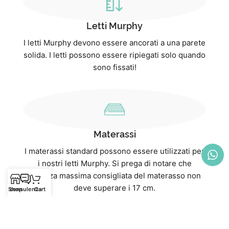
Letti Murphy
I letti Murphy devono essere ancorati a una parete
solida. I letti possono essere ripiegati solo quando
sono fissati!
Materassi
I materassi standard possono essere utilizzati per
i nostri letti Murphy. Si prega di notare che
l'altezza massima consigliata del materasso non
deve superare i 17 cm.
Shop
consulenza
Cart
I nostri materassi sono un “eccezione: con un”
altezza di 20 cm, sono progettati appositamente