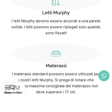
Letti Murphy
I letti Murphy devono essere ancorati a una parete
solida. I letti possono essere ripiegati solo quando
sono fissati!
Materassi
I materassi standard possono essere utilizzati per
i nostri letti Murphy. Si prega di notare che
l'altezza massima consigliata del materasso non
deve superare i 17 cm.
Shop
consulenza
Cart
I nostri materassi sono un “eccezione: con un”
altezza di 20 cm, sono progettati appositamente