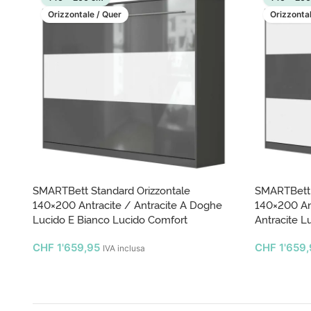
Orizzontale / Quer
Orizzontal
SMARTBett Standard Orizzontale
SMARTBett 
140×200 Antracite / Antracite A Doghe
140×200 Ant
Lucido E Bianco Lucido Comfort
Antracite L
CHF
1'659,95
CHF
1'659,
IVA inclusa