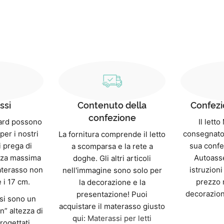
ssi
Contenuto della
Confezi
confezione
dard possono
Il lett
per i nostri
consegnato
La fornitura comprende il letto
i prega di
sua confe
a scomparsa e la rete a
ezza massima
Autoass
doghe. Gli altri articoli
aterasso non
istruzioni
nell'immagine sono solo per
 i 17 cm.
prezzo 
la decorazione e la
decorazion
presentazione! Puoi
ssi sono un
acquistare il materasso giusto
n” altezza di
qui:
Materassi per letti
rogettati