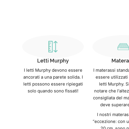
Letti Murphy
Matera
I letti Murphy devono essere
I materassi stan
ancorati a una parete solida. I
essere utilizzati 
letti possono essere ripiegati
letti Murphy. S
solo quando sono fissati!
notare che l'alt
consigliata del m
deve superare
I nostri matera
“eccezione: con u
20 cm, sono p