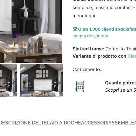
semplice, massimo comfort – i
monologhi.
🏆 Oltre 1.000 clienti soddisfat
stanza desiderata
Slatted frame:
Conforto Tela
Variante di prodotto con
Cla
Caricamento...
Quanto potres
Scopri se un S
DESCRIZIONE DEL
TELAIO A DOGHE
ACCESSORI
ASSEMBLE