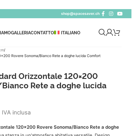
shop@spacesaver.ch
SIAMO
GALLERIA
CONTATTO
ITALIANO
cm
0×200 Rovere Sonoma/Bianco Rete a doghe lucida Comfort
dard Orizzontale 120×200
Bianco Rete a doghe lucida
IVA inclusa
ontale 120x200 Rovere Sonoma/Bianco Rete a doghe
ua stanza in un'atmosfera abitativa versatile. Design