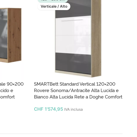
Verticale / Alto
ale 90×200
SMARTBett Standard Vertical 120×200
SM
cido e
Rovere Sonoma/Antracite Alta Lucida e
Ro
Comfort
Bianco Alta Lucida Rete a Doghe Comfort
An
CHF
1'574,95
C
IVA inclusa