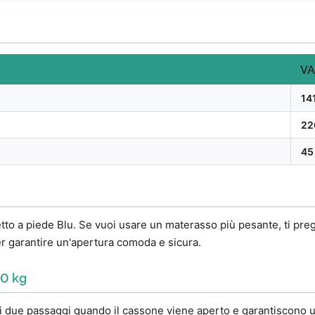
VA
14
22
45
etto a piede Blu. Se vuoi usare un materasso più pesante, ti pre
per garantire un'apertura comoda e sicura.
00 kg
oli due passaggi quando il cassone viene aperto e garantiscono u