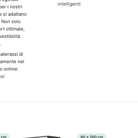
intelligenti
er i nostri
e si adattano
 Non solo
rt ottimale,
estibilità
.
materassi di
ttamente nel
o online:
si
0 cm
90 x 200 cm