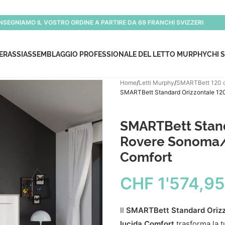
NSEGNIAMO IL VOSTRO ORDINE A PARTIRE DA 69 FRANCHI SVIZZERI
ERASSI
ASSEMBLAGGIO PROFESSIONALE DEL LETTO MURPHY
CHI 
Home
Letti Murphy
SMARTBett 120 
SMARTBett Standard Orizzontale 12
SMARTBett Stan
Rovere Sonoma/
Comfort
CHF
1'574,95
Il
SMARTBett Standard Orizz
lucida Comfort
trasforma la t