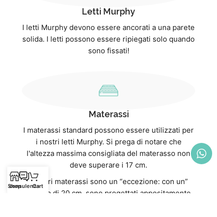
Letti Murphy
I letti Murphy devono essere ancorati a una parete
solida. I letti possono essere ripiegati solo quando
sono fissati!
Materassi
I materassi standard possono essere utilizzati per
i nostri letti Murphy. Si prega di notare che
l'altezza massima consigliata del materasso non
deve superare i 17 cm.
I nostri materassi sono un “eccezione: con un”
Shop
consulenza
Cart
altezza di 20 cm, sono progettati appositamente
per i nostri letti a scomparsa e si adattano
perfettamente. Non solo offrono un comfort