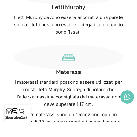
Letti Murphy
I letti Murphy devono essere ancorati a una parete
solida. I letti possono essere ripiegati solo quando
sono fissati!
Materassi
I materassi standard possono essere utilizzati per
i nostri letti Murphy. Si prega di notare che
l'altezza massima consigliata del materasso non
deve superare i 17 cm.
I nostri materassi sono un “eccezione: con un”
Shop
consulenza
Cart
altezza di 20 cm, sono progettati appositamente
per i nostri letti a scomparsa e si adattano
perfettamente. Non solo offrono un comfort