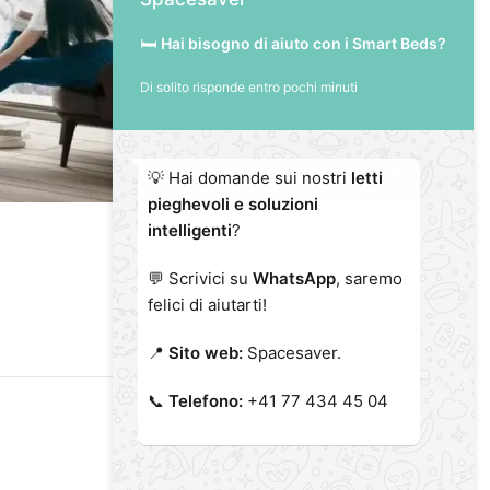
🛏️
Hai bisogno di aiuto con i Smart Beds?
Di solito risponde entro pochi minuti
💡 Hai domande sui nostri
letti
pieghevoli e soluzioni
intelligenti
?
💬 Scrivici su
WhatsApp
, saremo
felici di aiutarti!
📍
Sito web:
Spacesaver.
📞
Telefono:
+41 77 434 45 04
CONSIGLI
Il colore di quest’anno