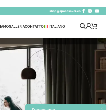
shop@spacesaver.ch
SIAMO
GALLERIA
CONTATTO
ITALIANO
Spacesaver