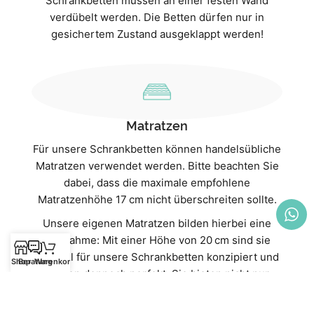
Schrankbetten müssen an einer festen Wand
verdübelt werden. Die Betten dürfen nur in
gesichertem Zustand ausgeklappt werden!
Matratzen
Für unsere Schrankbetten können handelsübliche
Matratzen verwendet werden. Bitte beachten Sie
dabei, dass die maximale empfohlene
Matratzenhöhe 17 cm nicht überschreiten sollte.
Unsere eigenen Matratzen bilden hierbei eine
Ausnahme: Mit einer Höhe von 20 cm sind sie
speziell für unsere Schrankbetten konzipiert und
Shop
Beratung
Warenkorb
passen dennoch perfekt. Sie bieten nicht nur
optimalen Komfort, sondern auch eine ideale
Passform.