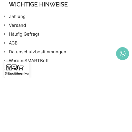
WICHTIGE HINWEISE
Zahlung
Versand
Häufig Gefragt
AGB
Datenschutzbestimmungen
Warum SMARTBett
Montage
Shop
Beratung
Warenkorb
Galerie
Shop
TIPPS
Die Farbe dieses Jahres
29. Januar 2020