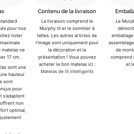
as
Contenu de la livraison
Emballa
standard
La livraison comprend le
Le Murphy
isés pour nos
Murphy lit et le sommier à
démont
uillez noter
lattes. Les autres articles de
emballage 
 maximale
l’image sont uniquement pour
assemblage 
 matelas ne
la décoration et la
de monta
ser 17 cm.
présentation ! Vous pouvez
comprend p
acheter le bon matelas ici :
et l
las sont une
Matelas de lit intelligents
 une hauteur
ls sont
onçus pour
t s’adaptent
 offrent non
ort optimal,
ajustement