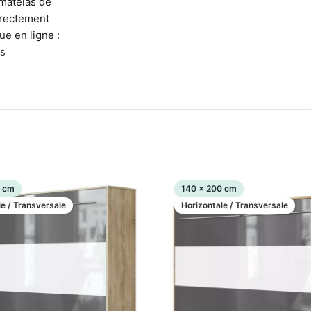
matelas de
irectement
ue en ligne :
s
0 cm
140 x 200 cm
le / Transversale
Horizontale / Transversale