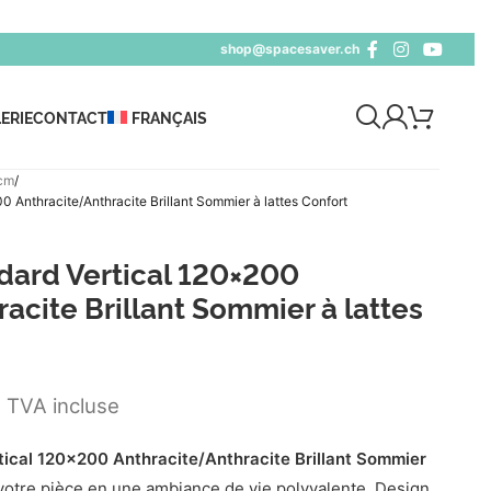
shop@spacesaver.ch
ERIE
CONTACT
FRANÇAIS
cm
Anthracite/Anthracite Brillant Sommier à lattes Confort
ard Vertical 120×200
acite Brillant Sommier à lattes
TVA incluse
cal 120x200 Anthracite/Anthracite Brillant Sommier
otre pièce en une ambiance de vie polyvalente. Design