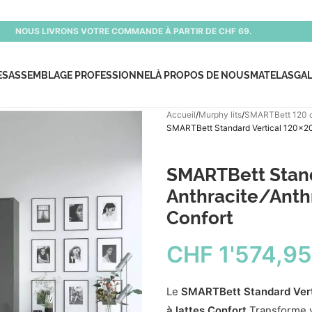
NOUS LIVRONS VOTRE COMMANDE À PARTIR DE CHF 69.
ES
ASSEMBLAGE PROFESSIONNEL
À PROPOS DE NOUS
MATELAS
GAL
Accueil
Murphy lits
SMARTBett 120 
SMARTBett Standard Vertical 120×200 
SMARTBett Stand
Anthracite/Anthr
Confort
CHF
1'574,95
Le
SMARTBett Standard Verti
à lattes Confort
Transforme v