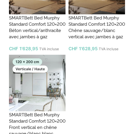
SMARTBett Bed Murphy
SMARTBett Bed Murphy
Standard Comfort 120×200
Standard Comfort 120×200
Béton vertical/anthracite
Chêne sauvage/blanc
avec jambes à gaz
vertical avec jambes à gaz
CHF
1'628,95
CHF
1'628,95
TVA incluse
TVA incluse
120 x 200 cm
Verticale / Haute
SMARTBett Bed Murphy
Standard Comfort 120×200
Front vertical en chêne
sauvage/blanc blanc