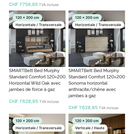
CHF
1'759,95
TVA incluse
120 x 200 cm
120 x 200 cm
Horizontale / Transversale
Horizontale / Transversale
SMARTBett Bed Murphy
SMARTBett Bed Murphy
Standard Comfort 120×200
Standard Comfort 120×200
Horizontal Wild Oak avec
Sonoma horizontal
jambes de force à gaz
anthracite/chêne avec
jambes à gaz
CHF
1'628,95
TVA incluse
CHF
1'628,95
TVA incluse
120 x 200 cm
120 x 200 cm
Horizontale / Transversale
Verticale / Haute