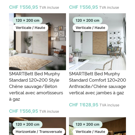
CHF
1'556,95
CHF
1'556,95
TVA incluse
TVA incluse
120 x 200 cm
120 x 200 cm
Verticale / Haute
Verticale / Haute
SMARTBett Bed Murphy
SMARTBett Bed Murphy
Standard 120×200 Style
Standard Comfort 120×200
Chêne sauvage/Béton
Anthracite/Chêne sauvage
vertical avec amortisseurs
vertical avec jambes à gaz
à gaz
CHF
1'628,95
TVA incluse
CHF
1'556,95
TVA incluse
120 x 200 cm
120 x 200 cm
Horizontale / Transversale
Verticale / Haute