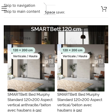
Skip to navigation
Skip to main content
SMARTBett 120 cm
Affichage de 1–30 sur 296 résultats
Filtres
120 x 200 cm
120 x 200 cm
Verticale / Haute
Verticale / Haute
SMARTBett Bed Murphy
SMARTBett Bed Murphy
Standard 120×200 Aspect
Standard 120×200 Aspect
vertical anthracite/béton
vertical/béton avec
avec haubans à gaz
haubans à gaz