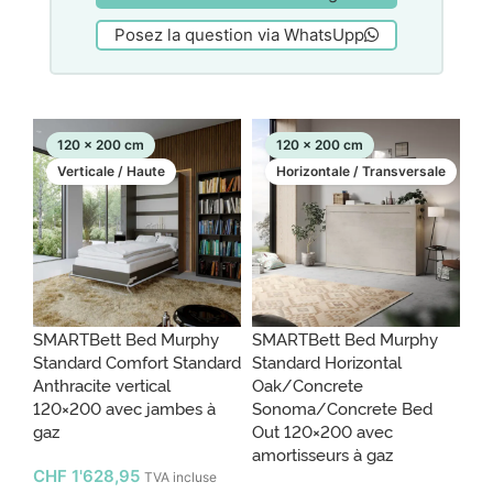
Posez la question via WhatsUpp
120 x 200 cm
120 x 200 cm
Verticale / Haute
Horizontale / Transversale
SMARTBett Bed Murphy
SMARTBett Bed Murphy
Standard Comfort Standard
Standard Horizontal
Anthracite vertical
Oak/Concrete
120×200 avec jambes à
Sonoma/Concrete Bed
gaz
Out 120×200 avec
amortisseurs à gaz
CHF
1'628,95
TVA incluse