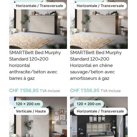
Horizontale / Transversale
Horizontale / Transversale
SMARTBett Bed Murphy
SMARTBett Bed Murphy
Standard 120×200
Standard 120×200
horizontal
Horizontal en chêne
anthracite/béton avec
sauvage/béton avec
barres à gaz
amortisseurs à gaz
CHF
1'556,95
CHF
1'556,95
TVA incluse
TVA incluse
120 x 200 cm
120 x 200 cm
Verticale / Haute
Horizontale / Transversale