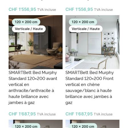
CHF
1'556,95
CHF
1'556,95
TVA incluse
TVA incluse
120 x 200 cm
120 x 200 cm
Verticale / Haute
Verticale / Haute
SMARTBett Bed Murphy
SMARTBett Bed Murphy
Standard 120×200 avant
Standard 120×200 Front
vertical en
vertical en chêne
anthracite/anthracite à
sauvage/blanc à haute
haute brillance avec
brillance avec jambes à
jambes à gaz
gaz
CHF
1'687,95
CHF
1'687,95
TVA incluse
TVA incluse
120 x 200 cm
120 x 200 cm