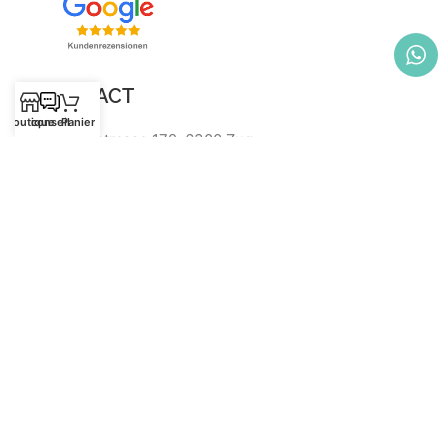
CONTACT
Boutique
conseil
Panier
Chamerstrasse 172, 6300 Zug
+41 (0) 77 434 45 04
shop@spacesaver.ch
UID: CHE-377.239.589
HR NUMMER: CH-020.4.066.591-4
REMARQUES IMPORTANTES
Paiement
Dépêche
Foire aux questions