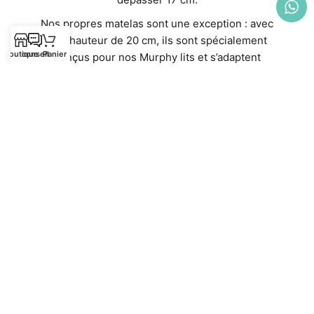
Nos propres matelas sont une exception : avec
une hauteur de 20 cm, ils sont spécialement
Boutique
conseil
Panier
conçus pour nos Murphy lits et s’adaptent
parfaitement. Ils offrent non seulement un confort
optimal, mais aussi un ajustement idéal.
Découvrez nos matelas de haute qualité
directement dans notre boutique en ligne :
Matelas
Contenu de la livraison
La livraison comprend le Murphy lit et le sommier
à lattes. Les autres articles de l’image sont
uniquement pour la décoration et la présentation !
Vous pouvez acheter le bon matelas ici :
Matelas