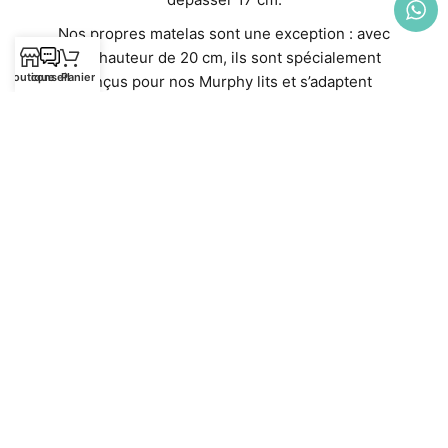
Nos propres matelas sont une exception : avec
une hauteur de 20 cm, ils sont spécialement
Boutique
conseil
Panier
conçus pour nos Murphy lits et s’adaptent
parfaitement. Ils offrent non seulement un confort
optimal, mais aussi un ajustement idéal.
Découvrez nos matelas de haute qualité
directement dans notre boutique en ligne :
Matelas
Contenu de la livraison
La livraison comprend le Murphy lit et le sommier
à lattes. Les autres articles de l’image sont
uniquement pour la décoration et la présentation !
Vous pouvez acheter le bon matelas ici :
Matelas