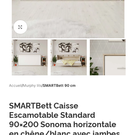
Click to enlarge
Accueil
Murphy lits
SMARTBett 90 cm
SMARTBett Caisse
Escamotable Standard
90×200 Sonoma horizontale
en chêne/blanc avec jambes