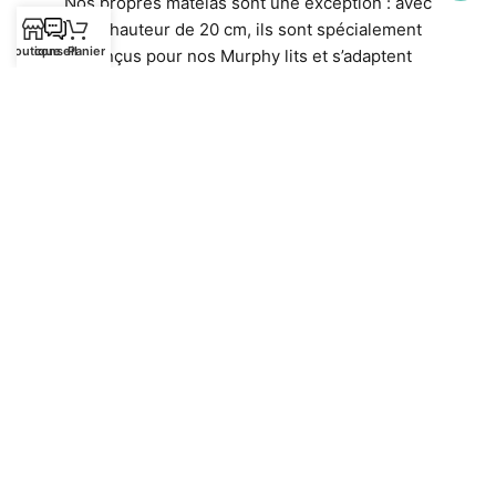
Nos propres matelas sont une exception : avec
une hauteur de 20 cm, ils sont spécialement
Boutique
conseil
Panier
conçus pour nos Murphy lits et s’adaptent
parfaitement. Ils offrent non seulement un confort
optimal, mais aussi un ajustement idéal.
Découvrez nos matelas de haute qualité
directement dans notre boutique en ligne :
Matelas
Contenu de la livraison
La livraison comprend le Murphy lit et le sommier
à lattes. Les autres articles de l’image sont
uniquement pour la décoration et la présentation !
Vous pouvez acheter le bon matelas ici :
Matelas
de lit intelligents