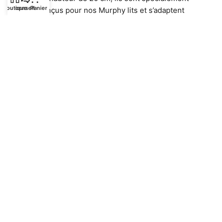
Boutique
conseil
Panier
conçus pour nos Murphy lits et s’adaptent
parfaitement. Ils offrent non seulement un confort
optimal, mais aussi un ajustement idéal.
Découvrez nos matelas de haute qualité
directement dans notre boutique en ligne :
Matelas
Contenu de la livraison
La livraison comprend le Murphy lit et le sommier
à lattes. Les autres articles de l’image sont
uniquement pour la décoration et la présentation !
Vous pouvez acheter le bon matelas ici :
Matelas
de lit intelligents