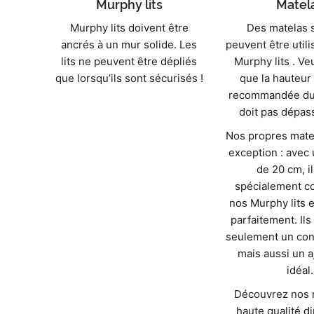
Murphy lits
Matel
Murphy lits doivent être
Des matelas 
ancrés à un mur solide. Les
peuvent être util
lits ne peuvent être dépliés
Murphy lits . Ve
que lorsqu’ils sont sécurisés !
que la hauteur
recommandée du
doit pas dépas
Nos propres mate
exception : avec
de 20 cm, i
spécialement c
nos Murphy lits e
parfaitement. Ils
seulement un conf
mais aussi un 
idéal.
Découvrez nos 
haute qualité d