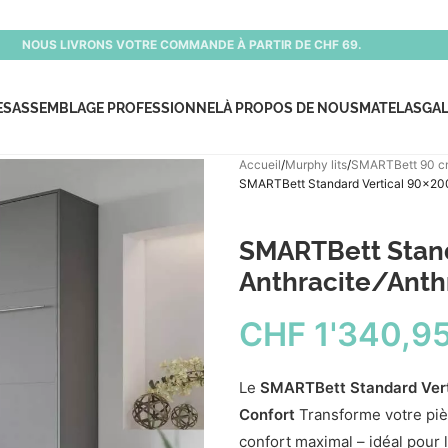
NOUS LIVRONS VOTRE COMMANDE À PARTIR DE CHF 69.
ES
ASSEMBLAGE PROFESSIONNEL
À PROPOS DE NOUS
MATELAS
GAL
Accueil
Murphy lits
SMARTBett 90 
SMARTBett Standard Vertical 90×200 
SMARTBett Stand
Anthracite/Anthr
CHF
1'340,9
Le
SMARTBett Standard Vert
Confort
Transforme votre piè
confort maximal – idéal pour 