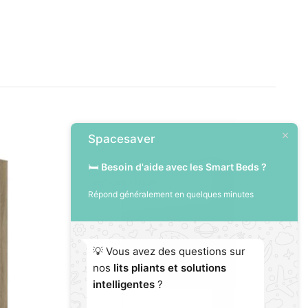
Spacesaver
140 x 200 cm
🛏️
Besoin d'aide avec les Smart Beds ?
Verticale / Haute
Répond généralement en quelques minutes
💡 Vous avez des questions sur
nos
lits pliants et solutions
intelligentes
?