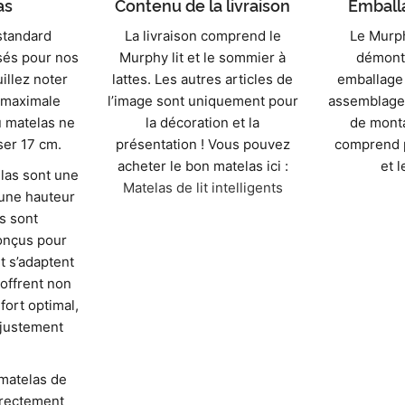
as
Contenu de la livraison
Emballa
standard
La livraison comprend le
Le Murphy
isés pour nos
Murphy lit et le sommier à
démont
uillez noter
lattes. Les autres articles de
emballage 
 maximale
l’image sont uniquement pour
assemblage 
 matelas ne
la décoration et la
de monta
ser 17 cm.
présentation ! Vous pouvez
comprend p
acheter le bon matelas ici :
et l
las sont une
Matelas de lit intelligents
 une hauteur
ls sont
onçus pour
t s’adaptent
 offrent non
ort optimal,
ajustement
matelas de
irectement