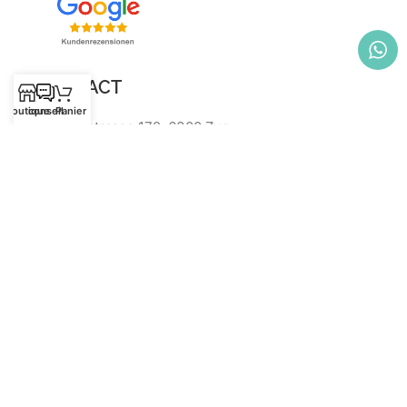
CONTACT
Boutique
conseil
Panier
Chamerstrasse 172, 6300 Zug
+41 (0) 77 434 45 04
shop@spacesaver.ch
UID: CHE-377.239.589
HR NUMMER: CH-020.4.066.591-4
REMARQUES IMPORTANTES
Paiement
Dépêche
Foire aux questions