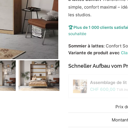
simple, confort maximal – idé
les studios.
🏆 Plus de 1 000 clients satisfa
souhaitée
Sommier à lattes:
Confort So
Variante de produit avec
Cla
Schneller Aufbau vom Pr
Assemblage de lit 
CHF
600,00
TVA in
Prix ​
Montant