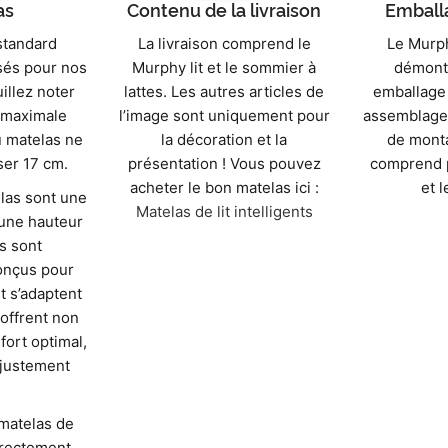
as
Contenu de la livraison
Emballa
standard
La livraison comprend le
Le Murphy
isés pour nos
Murphy lit et le sommier à
démont
uillez noter
lattes. Les autres articles de
emballage 
 maximale
l’image sont uniquement pour
assemblage 
 matelas ne
la décoration et la
de monta
ser 17 cm.
présentation ! Vous pouvez
comprend p
acheter le bon matelas ici :
et l
las sont une
Matelas de lit intelligents
 une hauteur
ls sont
onçus pour
t s’adaptent
 offrent non
ort optimal,
ajustement
matelas de
irectement