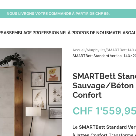
NOUS LIVRONS VOTRE COMMANDE À PARTIR DE CHF 69.
ES
ASSEMBLAGE PROFESSIONNEL
À PROPOS DE NOUS
MATELAS
GAL
Accueil
Murphy lits
SMARTBett 140
SMARTBett Standard Vertical 140×20
SMARTBett Stand
Sauvage/Béton A
Confort
CHF
1'559,9
Le
SMARTBett Standard Ver
à lattes Confort
Transforme v