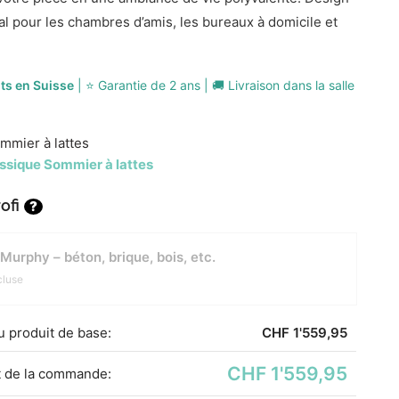
al pour les chambres d’amis, les bureaux à domicile et
its en Suisse
| ⭐ Garantie de 2 ans | 🚚 Livraison dans la salle
mmier à lattes
ssique Sommier à lattes
ofi
?
Murphy – béton, brique, bois, etc.
cluse
​du produit de base:
CHF
1'559,95
CHF 1'559,95
 de la commande: