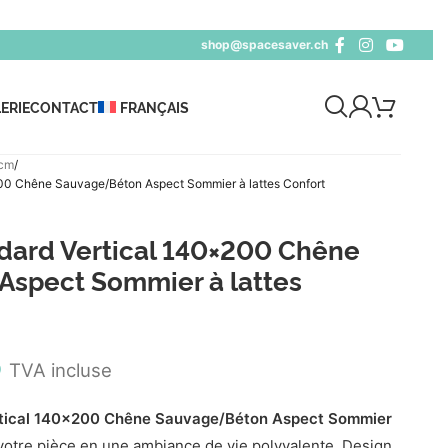
shop@spacesaver.ch
ERIE
CONTACT
FRANÇAIS
 cm
0 Chêne Sauvage/Béton Aspect Sommier à lattes Confort
ard Vertical 140×200 Chêne
spect Sommier à lattes
5
TVA incluse
tical 140x200 Chêne Sauvage/Béton Aspect Sommier
otre pièce en une ambiance de vie polyvalente. Design