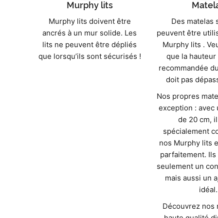
Murphy lits
Matel
Murphy lits doivent être
Des matelas 
ancrés à un mur solide. Les
peuvent être util
lits ne peuvent être dépliés
Murphy lits . Ve
que lorsqu’ils sont sécurisés !
que la hauteur
recommandée du
doit pas dépas
Nos propres mate
exception : avec
de 20 cm, i
spécialement c
nos Murphy lits e
parfaitement. Ils
seulement un conf
mais aussi un 
idéal.
Découvrez nos 
haute qualité d