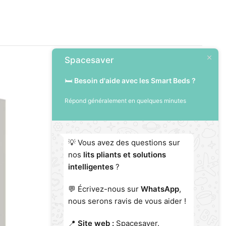
Spacesaver
🛏️
Besoin d'aide avec les Smart Beds ?
Répond généralement en quelques minutes
140 x 200 cm
Verticale / Haute
💡 Vous avez des questions sur
nos
lits pliants et solutions
intelligentes
?
💬 Écrivez-nous sur
WhatsApp
,
nous serons ravis de vous aider !
📍
Site web :
Spacesaver.